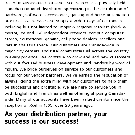
Brands
Devices
Services
Sale
Based in Mississauga, Ontario, Xcel Source is a privately held
Canadian national distributor, specializing in the distribution of
hardware, software, accessories, gaming and home automation
About
My Account
Create Account
products. We service and supply a wide range of customers
including but not limited to: major & regional retailers (brick &
mortar, .ca and TV) independent retailers, campus computer
stores, educational, gaming, cell phone dealers, resellers and
vars in the B2B space. Our customers are Canada-wide in
major city centers and rural communities all across the country
in every province. We continue to grow and add new customers
with our focused business development and vendors by word of
mouth. We pride ourselves on service to our customers and
focus for our vendor partners. We’ve earned the reputation of
always “going the extra mile” with our customers to help them
be successful and profitable. We are here to service you in
both English and French as well as offering shipping Canada-
wide. Many of our accounts have been valued clients since the
inception of Xcel in 1995, over 29 years ago.
.
As your distribution partner, your
success is our success!