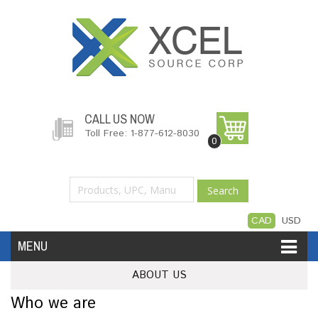
CALL US NOW
Toll Free: 1-877-612-8030
0
Search
CAD
USD
MENU
ABOUT US
Accessories
Software
Hardware
Who we are